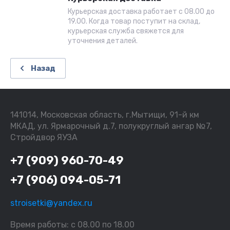
Курьерская доставка работает с 08.00 до
19.00. Когда товар поступит на склад,
курьерская служба свяжется для
уточнения деталей.
Назад
141014, Московская область, г.Мытищи, 91-й км
МКАД, ул. Ярмарочный д.7, полукруглый ангар №7,
Стройдвор ЯУЗА
+7 (909) 960-70-49
+7 (906) 094-05-71
stroisetki@yandex.ru
Время работы: c 08.00 по 18.00