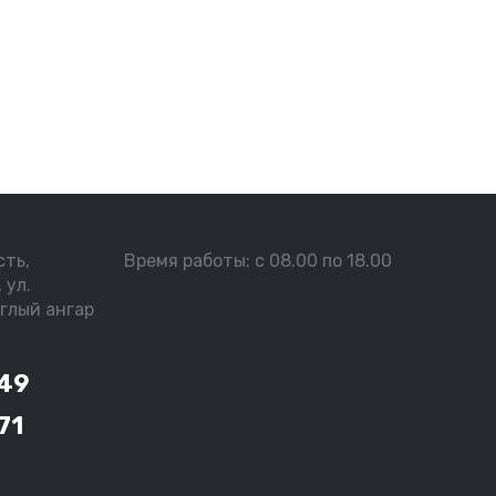
сть,
Время работы: c 08.00 по 18.00
 ул.
углый ангар
-49
71