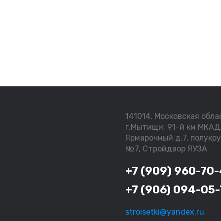
141014, Московская обла
г.Мытищи, 91-й км МКАД,
Ярмарочный д.7, полукр
№7, Стройдвор ЯУЗА
+7 (909) 960-70
+7 (906) 094-05-
stroisetki@yandex.ru