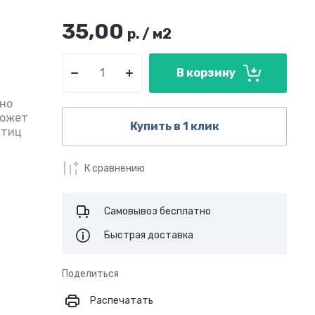
35,00
р.
/
м2
В корзину
вно
Может
Купить в 1 клик
птиц
К сравнению
Самовывоз бесплатно
Быстрая доставка
Поделиться
Распечатать